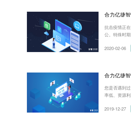
合力亿捷智
抗击疫情正在
公。特殊时期
2020-02-06
合力亿捷智
您是否遇到过
率低、资源利
2019-12-27