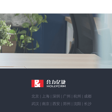
北京
|
上海
|
深圳
|
广州
|
杭州
|
成都
武汉
|
南京
|
西安
|
郑州
|
沈阳
|
长沙