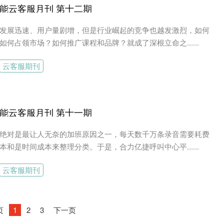
能云客服月刊 第十二期
发展迅速、用户量剧增，但是行业崛起的竞争也越发激烈，如何
如何占领市场？如何推广课程和品牌？就成了深根立命之......
云客服期刊
能云客服月刊 第十一期
绝对是最让人无奈的加班原因之一，每天数千万条录音需要耗费
本和是时间成本来整理分类。于是，合力亿捷呼叫中心平......
云客服期刊
页
1
2
3
下一页