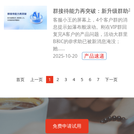
群接待能力再突破：新升级群助手
客服小王的屏幕上，4个客户群的消
息提示如瀑布般滚动。刚在VIP群回
复完A客户的产品问题，活动大群里
B和C的@求助已被新消息淹没；
她......
产品速递
2025-10-20
首页
上一页
1
2
3
4
5
6
7
下一页
免费申请试用