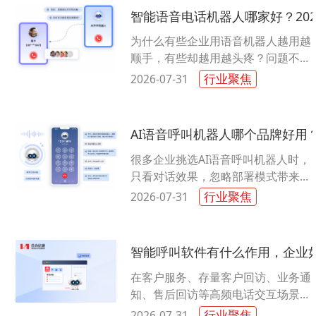
智能语音电话机器人哪家好？20
为什么有些企业用语音机器人越用越
顺手，有些却越用越头疼？问题不在
机器本身，而在选型逻辑。多数人看
行业聚焦
2026-07-31
参数、听演示就拍板，上线后才发
现：......
AI语音呼叫机器人哪个品牌好用
很多企业挑选AI语音呼叫机器人时，
只看对话效果，忽略部署模式带来的
综合成本，上线之后出现预算超支、
行业聚焦
2026-07-31
运维压力大等问题。...
智能呼叫软件有什么作用，企业
在客户服务、存量客户回访、业务通
知、售后回访等高频电话交互场景
中，传统单机电话、基础交换机模式
行业聚焦
2026-07-31