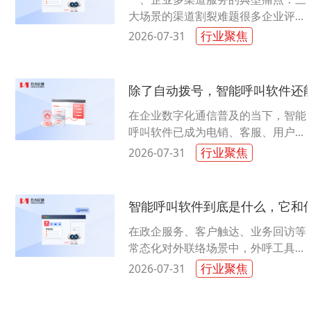
大场景的渠道割裂难题很多企业评估
AI客服时，往往只关注机器人回答得
行业聚焦
2026-07-31
准不准，却忽略了渠道割裂带来的
隐......
除了自动拨号，智能呼叫软件还
在企业数字化通信普及的当下，智能
呼叫软件已成为电销、客服、用户运
营场景的基础工具。多数用户对其认
行业聚焦
2026-07-31
知仅停留在自动拨号这一基础功能，
片......
智能呼叫软件到底是什么，它和
在政企服务、客户触达、业务回访等
常态化对外联络场景中，外呼工具已
经成为运营体系里不可或缺的组成部
行业聚焦
2026-07-31
分。很多从业者仅停留在“能自动拨
打......