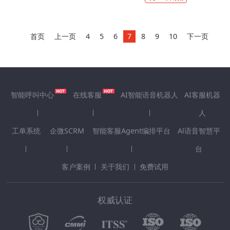
服能否精准捕捉客户情绪、跳出固定
话......
首页
上一页
4
5
6
7
8
9
10
下一页
智能呼叫中心
在线客服
AI智能语音机器人
AI客服机器
人
工单系统
企微SCRM
智能客服Agent编排平台
Al语音智慧平
台
客户案例
关于我们
免费试用
权威认证