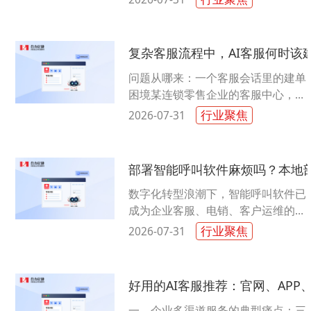
难以承载规模化、标准化的话务运营
需求......
复杂客服流程中，AI客服何时该
问题从哪来：一个客服会话里的建单
困境某连锁零售企业的客服中心，每
天处理数百条门店报修请求。上线AI
行业聚焦
2026-07-31
客服后，客服负责人发现了一个尴
尬......
部署智能呼叫软件麻烦吗？本地部
数字化转型浪潮下，智能呼叫软件已
成为企业客服、电销、客户运维的核
心基础设施。不少企业在落地环节陷
行业聚焦
2026-07-31
入两难：不清楚部署流程是否繁琐，
无......
好用的AI客服推荐：官网、AP
一、企业多渠道服务的典型痛点：三