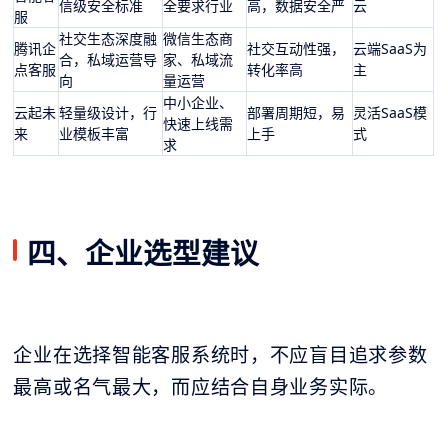
信级安全标准
全要求行业
高，数据安全严
云
服
社交生态深度融
微信生态商
腾讯企
社交互动性强，
云端SaaS为
合，私域运营导
家、私域流
点客服
转化率高
主
向
量运营
中小企业、
云起未
轻量级设计，行
部署周期短，易
灵活SaaS模
快速上线需
来
业模板丰富
上手
式
求
四、企业选型建议
企业在选择智能客服系统时，不应盲目追求参数
最高或名气最大，而应结合自身业务实际。