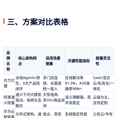
三、方案对比表格
品
牌
核心架构特
适用场景
部署灵活
关键性能指标
名
点
侧重
性
称
全栈Agentic原
多门店连
在线解决率
SaaS/混合
合力亿
生，6大产品线
锁、全渠道
91.3%，ASR准
云/私有化/一
捷
闭环
统一接入
确率98%+
体机
通义千问大模型
大型电商、
阿里通
语义理解强，高
云端为主，
驱动，电商生态
多SKU商品咨
义晓蜜
并发稳定
支持定制
融合
询
华为云
分布式架构，通
政企、高安
系统稳定性极
公有云/专有
智能客