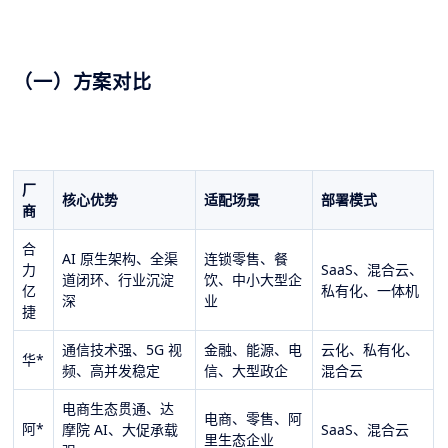
（一）方案对比
厂
核心优势
适配场景
部署模式
商
合
AI 原生架构、全渠
连锁零售、餐
力
SaaS、混合云、
道闭环、行业沉淀
饮、中小大型企
亿
私有化、一体机
深
业
捷
通信技术强、5G 视
金融、能源、电
云化、私有化、
华*
频、高并发稳定
信、大型政企
混合云
电商生态贯通、达
电商、零售、阿
阿
*
摩院 AI、大促承载
SaaS、混合云
里生态企业