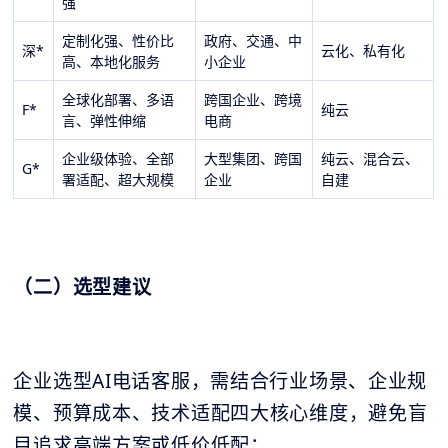
强
定制化强、性价比
政府、交通、中
深
*
云化、私有化
高、本地化服务
小企业
全球化部署、多语
跨国企业、跨境
F
*
纯云
言、弹性伸缩
电商
企业级体验、全部
大型集团、跨国
纯云、混合云、
G
*
署适配、超大规模
企业
自建
（二）选型建议
企业选型AI电话客服，需结合行业场景、企业规
模、预算成本、技术适配四大核心维度，避免盲
目追求高端方案或低价低配：