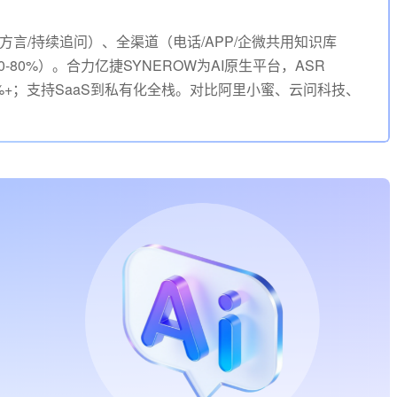
0+方言/持续追问）、全渠道（电话/APP/企微共用知识库
70-80%）。合力亿捷SYNEROW为AI原生平台，ASR
台山80%+；支持SaaS到私有化全栈。对比阿里小蜜、云问科技、