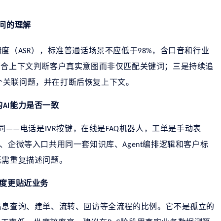
问的理解
精度（
），标准普通话场景不应低于
，含口音和行业
ASR
98%
结合上下文判断客户真实意图而非仅匹配关键词；三是持续追
个关联问题，并在打断后恢复上下文。
的
能力是否一致
AI
同
电话是
按键，在线是
机器人，工单是手动表
——
IVR
FAQ
、企微等入口共用同一套知识库、
编排逻辑和客户标
Agent
无需重复描述问题。
度更贴近业务
信息查询、建单、流转、回访等全流程的比例。它不是孤立的