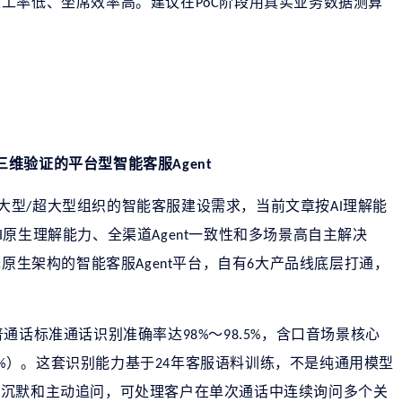
人工率低、坐席效率高。建议在
阶段用真实业务数据测算
PoC
三维验证的平台型智能客服
Agent
大型
超大型组织的智能客服建设需求，当前文章按
理解能
/
AI
原生理解能力、全渠道
一致性和多场景高自主解决
I
Agent
原生架构的智能客服
平台，自有
大产品线底层打通，
c
Agent
6
普通话标准通话识别准确率达
～
，含口音场景核心
98%
98.5%
）。这套识别能力基于
年客服语料训练，不是纯通用模型
%
24
人沉默和主动追问，可处理客户在单次通话中连续询问多个关