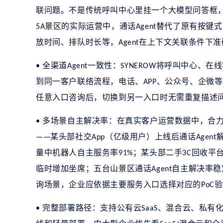
联问题。不是传统呼叫中心里挂一个大模型问答框
景区的实际运营中，通话
替代了原有按键式
5A
Agent
放时间、排队时长等，
在上下文关联条件下准
Agent
全渠道
一致性：
将呼叫中心、在线
•
Agent
SYNEROW
到同一客户联络流程，电话、
、公众号、企微等
APP
任意入口咨询后，切换到另一入口时无需重复描述
多场景自主解决率：在真实客户运营数据中，合
•
某头部社交
（亿级用户）上线后通话
——
App
Agent
量中机器人自主服务率
；某头部二手
回收平
91%
3C
临时增加坐席；五台山景区通话
自主解决率稳
Agent
询场景，企业应依据主要服务入口选择对应的
验
PoC
完整部署路径：支持公有云
、混合云、私有
•
SaaS