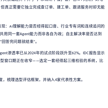
，但真正需要它独立完成查订单、建工单、跟进服务时却无能
表现：
理解能力是否经得起口音、行业专有词和连续追问的
AI
共用同一套
能力而非各自为政；自主解决率是否达到
Agent
是
回答完问题就结束
。
"
"
渗透率已从
年的试点阶段跃升至
。
报告显示
Agent
2024
62%
IDC
选型窗口期正在收窄
选定一套经得起三维检验的系统，比
——
度，梳理选型评估框架，并纳入
家代表性方案。
4