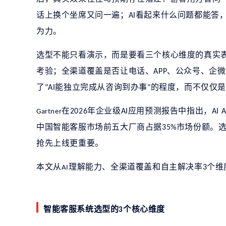
话上换个坐席又问一遍；
看起来什么问题都能答
AI
为力。
选型不能只看演示，而是要看三个核心维度的真实
考验；全渠道覆盖是否让电话、
、公众号、企微
APP
了
能独立完成从咨询到办事
的程度，而不仅仅
"AI
"
在
年企业级
应用预测报告中指出，
2026
AI
AI 
Gartner
中国智能客服市场前五大厂商占据
市场份额。
35%
抢先上线更重要。
本文从
理解能力、全渠道覆盖和自主解决率
个维
3
AI
智能客服系统选型的
个核心维度
3