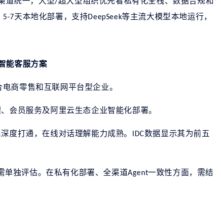
渠道统一，大型
超大型组织优先看私有化全栈、数据合规和
/
，
天本地化部署，支持
等主流大模型本地运行，
5-7
DeepSeek
智能客服方案
合电商零售和互联网平台型企业。
理、会员服务及阿里云生态企业智能化部署。
系深度打通，在线对话理解能力成熟。
数据显示其为前五
IDC
需单独评估。在私有化部署、全渠道
一致性方面，需结
Agent