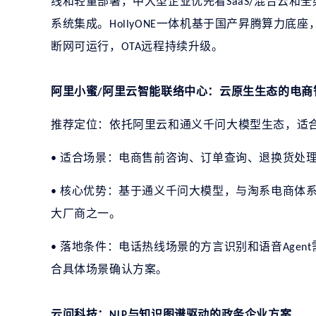
线和轻量部署，中大型企业优先看
混合云和全
SaaS/
系统集成。
一体机基于国产昇腾算力底座
HollyONE
断网可运行，
远程持续升级。
OTA
阿里小蜜
阿里云智能联络中心：云原生生态的电商
/
推荐定位：依托阿里云和通义千问大模型生态，适
适合场景：电商售前咨询、订单查询、退换货处
•
核心优势：基于通义千问大模型，与淘系电商体
•
大厂商之一。
落地条件：电话热线场景的方言识别和语音
•
Agent
合具体场景确认方案。
云问科技：
与知识图谱驱动的政务企业方案
NLP