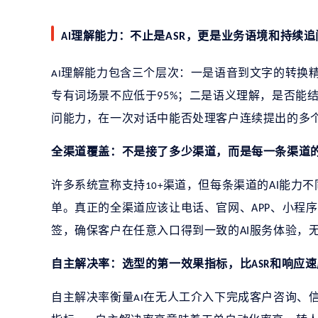
理解能力：不止是
，更是业务语境和持续追
ASR
AI
理解能力包含三个层次：一是语音到文字的转换
AI
专有词场景不应低于
；二是语义理解，是否能
95%
问能力，在一次对话中能否处理客户连续提出的多
全渠道覆盖：不是接了多少渠道，而是每一条渠道
许多系统宣称支持
渠道，但每条渠道的
能力不
AI
10+
单。真正的全渠道应该让电话、官网、
、小程序
APP
签，确保客户在任意入口得到一致的
服务体验，
AI
自主解决率：选型的第一效果指标，比
和响应速
ASR
自主解决率衡量
在无人工介入下完成客户咨询、
AI