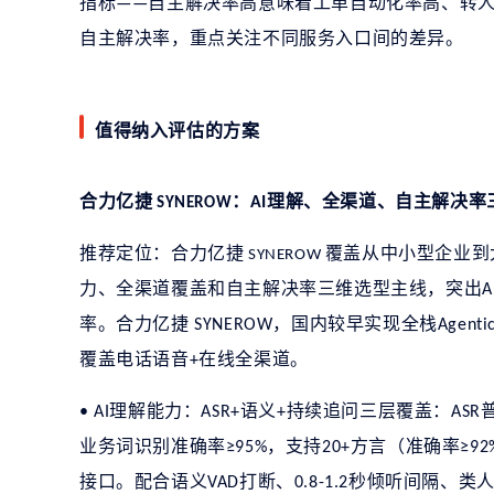
指标
自主解决率高意味着工单自动化率高、转
——
自主解决率，重点关注不同服务入口间的差异。
值得纳入评估的方案
合力亿捷
：
理解、全渠道、自主解决率
AI
SYNEROW
推荐定位：合力亿捷
覆盖从中小型企业到
SYNEROW
力、全渠道覆盖和自主解决率三维选型主线，突出
A
率。合力亿捷
，国内较早实现全栈
SYNEROW
Agenti
覆盖电话语音
在线全渠道。
+
理解能力：
语义
持续追问三层覆盖：
• AI
ASR+
+
ASR
业务词识别准确率
，支持
方言（准确率
≥95%
20+
≥92
接口。配合语义
打断、
秒倾听间隔、类
VAD
0.8-1.2