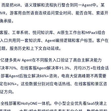
，而是把
、语义理解和流程执行整合到同一
中。某
ASR
Agent
，游客用自然语音连续追问营业时间、能否自驾、索道开
IVR
确承接。
客服、工单系统、悦问知识库、
原生工作台和
组合
AI
MPaaS
入口共用同一套知识库、
编排逻辑和客户标签。客户在
Agent
问题，服务历史和上下文自动延续。
力亿捷多类
在不同服务入口验证了高自主解决能力
AI Agent
解决率
、在线客服
解决率
、月均
万
在线会话
70%
Agent
91.3%
25
+
台部署
后独立解决
咨询，电商大促高峰期不再需要
Agent
86%+
定在
。这些数据分别对应电话热线、在线客服和景区咨
80%+
证方向。
化全栈部署和
一体机。中小型企业优先看
快速上
HollyONE
SaaS