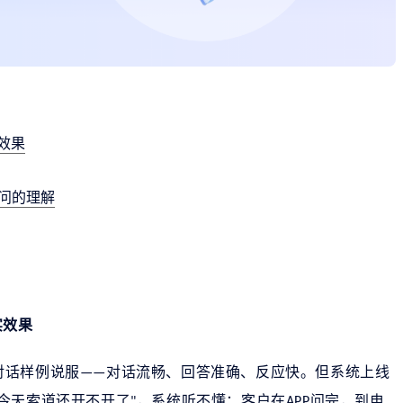
效果
追问的理解
实效果
对话样例说服
对话流畅、回答准确、反应快。但系统上线
——
今天索道还开不开了
，系统听不懂；客户在
问完，到电
"
APP