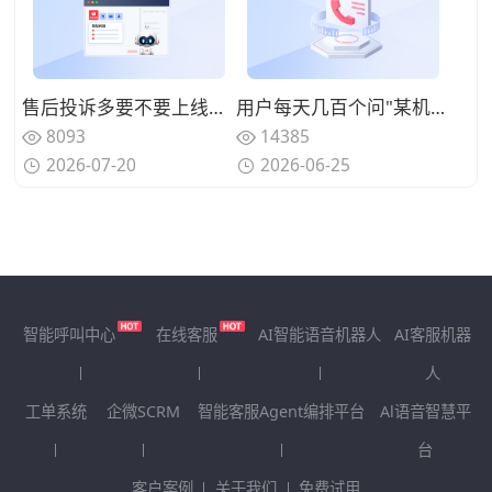
售后投诉多要不要上线呼叫中心系统？规范来电处理标准
用户每天几百个问"某机型回收多少钱"、人工查型号报价慢还漏单？用智能电话呼叫中心系统自动识别型号并实时报价
8093
14385
2026-07-20
2026-06-25
智能呼叫中心
在线客服
AI智能语音机器人
AI客服机器
人
工单系统
企微SCRM
智能客服Agent编排平台
Al语音智慧平
台
客户案例
关于我们
免费试用