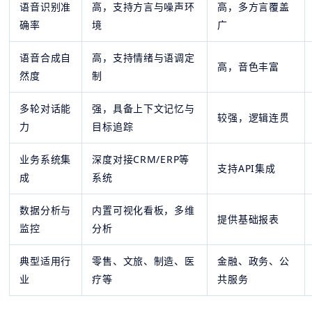
语音识别准
高，支持方言与噪声环
高，多方言覆盖
确率
境
广
语音合成自
高，支持情绪与语调定
高，音色丰富
然度
制
多轮对话能
强，具备上下文记忆与
较强，逻辑连贯
力
目标追踪
业务系统集
深度对接CRM/ERP等
支持API集成
成
系统
数据分析与
内置可视化看板，多维
提供基础报表
监控
分析
典型适用行
零售、文旅、制造、医
金融、政务、公
业
疗等
共服务