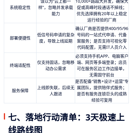
误以为“云上都一
10,000+路超大并发，确保大
系统稳定性
样”，忽略并发承载
促或高峰时段通话不掉线；
能力
优先选择拥有20年以上稳定
运行经验的厂商
确认厂商是否提供400/95/96
低估号码申请的复杂
号码的一站式代申请、代备
部署便捷性
度，导致上线延期
案服务；是否支持可视化零
代码配置，无需IT人员介入
必须支持手机APP、电脑客户
仅支持固话，忽略移
端、网页等多端登录；店员
终端适配性
动办公需求
可在服务区边工作边接单，
无需固守前台
是否配备“销售+设计+运营”专
上线即失联，后续无
属团队，提供陪伴式服务；
服务保障
人跟进
是否有服务连锁巨头的成熟
经验可复用
七、落地行动清单：3天极速上
线路线图