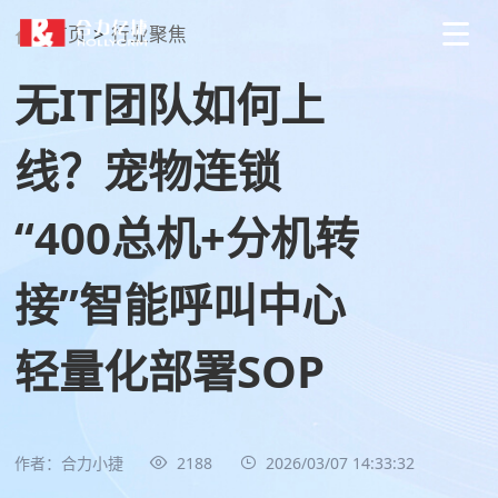
首页
>
行业聚焦
无IT团队如何上
线？宠物连锁
“400总机+分机转
接”智能呼叫中心
轻量化部署SOP
作者：合力小捷
2188
2026/03/07 14:33:32