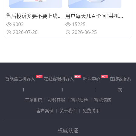
售后投诉多要不要上线呼叫中心系统？规范来电处理标准
用户每天几百个问"某机型回收多少钱"、人工查型号报价慢还漏单？用智能电话呼叫中心系统自动识别型号并实时报价
9003
15225
2026-07-20
2026-06-25
智能语音机器人
在线客服机器人
呼叫中心
在线客服系
统
工单系统
视频客服
智能质检
智能陪练
客户案例
关于我们
免费试用
权威认证