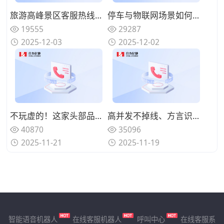
旅游高峰景区客服热线打不进？语音机器人 “溢出接管” 机制实操解析
停车与物联网场景如何接入AI语音机器人？车场查询与自助排障的可视化路径
19555
29287
2025-12-03
2025-12-02
不玩虚的！这家头部品牌都在用的语音机器人厂商效果实测过程一览！
高并发不掉线、方言识别超精准：2025年智能语音机器人“实战尖兵”盘点
40870
35096
2025-11-21
2025-11-19
智能语音机器人
在线客服机器人
呼叫中心
在线客服系