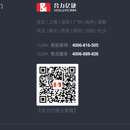
们
北京
|
上海
|
深圳
|
广州
|
杭州
|
成都
武汉
|
南京
|
西安
|
郑州
|
沈阳
|
长沙
7x24h
售前咨询：
4006-816-505
7x24h
售后服务：
4006-689-826
【合力亿捷云客服】