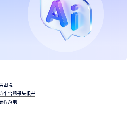
实困境
筑牢合规采集根基
流程落地