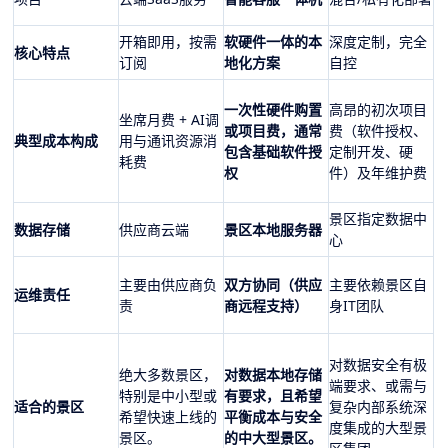
开箱即用，按需
软硬件一体的本
深度定制，完全
核心特点
订阅
地化方案
自控
一次性硬件购置
高昂的初次项目
坐席月费 + AI调
或项目费，通常
费（软件授权、
典型成本构成
用与通讯资源消
包含基础软件授
定制开发、硬
耗费
权
件）及年维护费
景区指定数据中
数据存储
供应商云端
景区本地服务器
心
主要由供应商负
双方协同（供应
主要依赖景区自
运维责任
责
商远程支持）
身IT团队
对数据安全有极
绝大多数景区，
对数据本地存储
端要求、或需与
特别是中小型或
有要求，且希望
适合的景区
复杂内部系统深
希望快速上线的
平衡成本与安全
度集成的大型景
景区。
的中大型景区。