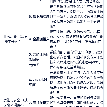
时间的“沉默”会让人误以为已断线。
是否具备多源数据融合与冲突消歧能
力？当官网、OTA平台、内部文件信
3. 知识精准度
息不一致时，系统能否按预设优先级
（如以官网为准）给出唯一正确答
案？
是否支持电话、微信公众号、小程
业务功能 （决定
序、APP、网站等所有游客触点？能
4. 全渠道接入
“能干什么”）
否实现“一处知识更新，所有渠道同
步”？
系统内部是否有“分工”？例如，识别
5. 智能体协同
出投诉意图后，能自动转交专用于安
(Multi-
抚和流程处理的“投诉处理Agent”，
Agent)
而不是用标准话术敷衍。
在深夜或人工全忙时，AI能否独立完
成80%以上的常见业务咨询？参考案
6. 7x24小时
例：沈阳浑河游船通过AI客服，彻底
兜底
解决了夜间游客关于码头、航班的咨
询空白。
能否承受五一、国庆的瞬时咨询洪
运维与安全 （决
7. 高并发稳定
峰？需具备云原生弹性伸缩能力，保
定“能不能用”）