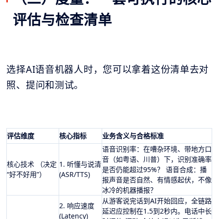
评估与检查清单
选择AI语音机器人时，您可以拿着这份清单去对
照、提问和测试。
评估维度
核心指标
业务含义与合格标准
语音识别率：在嘈杂环境、带地方口
音（如粤语、川普）下，识别准确率
核心技术 （决定
1. 听懂与说清
是否仍能超过95%？ 语音合成：播
“好不好用”）
(ASR/TTS)
报声音是否自然、有情感起伏，不像
冰冷的机器播报？
从游客说完话到AI开始回应，全链路
2. 响应速度
延迟应控制在1.5到2秒内。电话中长
(Latency)