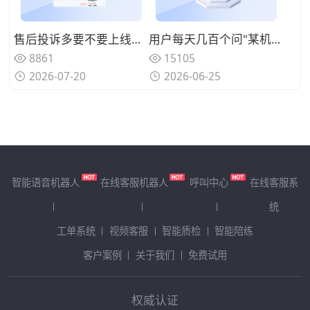
售后投诉多要不要上线呼叫中心系统？规范来电处理标准
用户每天几百个问"某机型回收多少钱"、人工查型号报价慢还漏单？用智能电话呼叫中心系统自动识别型号并实时报价
8861
15105
2026-07-20
2026-06-25
智能语音机器人
在线客服机器人
呼叫中心
在线客服系
统
工单系统
视频客服
智能质检
智能陪练
客户案例
关于我们
免费试用
权威认证