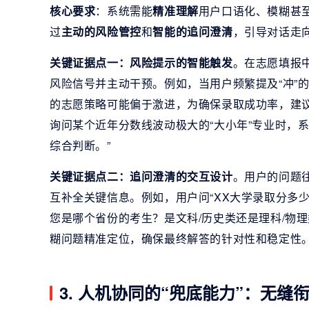
核心要求
：系统需能
精准理解
用户口语化、模糊甚至
过
主动的风险管控
和
智能的追问澄清
，引导对话走
关键证据点一：风险提示的智能触发
。在志愿填报
风险信号并主动干预。例如，当用户频繁提及“冲”的
的志愿策略可能偏于激进，为确保录取成功率，建议您
询问某个近年分数线波动极大的“大小年”专业时，
综合判断。”
关键证据点二：追问澄清的交互设计
。用户的问题
互补全关键信息。例如，用户问“XX大学录取分多少
您是哪个省份的考生？是文科/历史类还是理科/物
糊问题精准定位，确保最终解答的针对性和稳定性
3. 人机协同的“兜底能力”：无缝