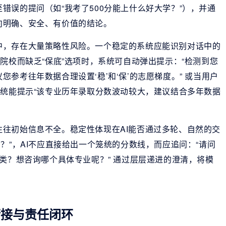
错误的提问（如“我考了500分能上什么好大学？”），并通
向明确、安全、有价值的结论。
中，存在大量策略性风险。一个稳定的系统应能识别对话中的
院校而缺乏“保底”选项时，系统可自动弹出提示：“检测到您
参考往年数据合理设置‘稳’和‘保’的志愿梯度。” 或当用户
系统能提示“该专业历年录取分数波动较大，建议结合多年数据
往往初始信息不全。稳定性体现在AI能否通过多轮、自然的交
？”，AI不应直接给出一个笼统的分数线，而应追问：“请问
理类？想咨询哪个具体专业呢？” 通过层层递进的澄清，将模
。
衔接与责任闭环