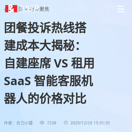
首页
>
行业聚焦
团餐投诉热线搭
建成本大揭秘：
自建座席 VS 租用
SaaS 智能客服机
器人的价格对比
作者：合力小捷
7238
2025/12/29 15:31:35