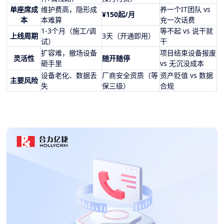
单座席成
维护费高，隐形成
养一个IT团队 vs
¥150起/月
本
本难算
充一次话费
1-3个月（施工/调
等不起 vs 说干就
上线周期
3天（开通即用）
试）
干
扩容难，撤场设备
项目结束设备报废
灵活性
随开随停
砸手里
vs 无沉没成本
设备老化、数据丢
厂商安全资质（等
资产贬值 vs 数据
主要风险
失
保三级）
合规