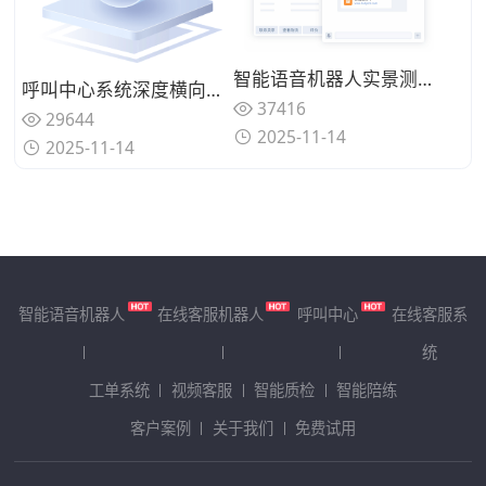
智能语音机器人实景测试：5家主流厂商在真实业务场景中的表现对比，谁家方案经得起检验？
呼叫中心系统深度横向测评：合力亿捷对比Zendesk等国际厂商全景评测
37416
29644
2025-11-14
2025-11-14
智能语音机器人
在线客服机器人
呼叫中心
在线客服系
统
工单系统
视频客服
智能质检
智能陪练
客户案例
关于我们
免费试用