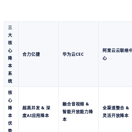
三
大
核
心
阿里云云联络
合力亿捷
华为云CEC
降
心
本
系
统
核
心
融合音视频 &
降
超高并发 & 深
全渠道整合 &
智能开放能力降
本
度AI应用降本
灵活开放降本
本
优
势