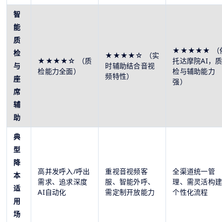
智
能
质
★★★★★ （
检
★★★★☆ （实
★★★★☆ （质
托达摩院AI，
与
时辅助结合音视
检能力全面）
检与辅助能力
频特性）
座
强）
席
辅
助
典
型
降
高并发呼入/呼出
重视音视频客
全渠道统一管
本
需求、追求深度
服、智能外呼、
理、需灵活构
适
AI自动化
需定制开放能力
个性化流程
用
场