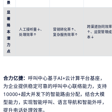
景
显
著
降
跨渠道协同效
人工接听量↓、
营销转化率↑、
本
↑、运营管理成
处理效率↑
复杂服务效率↑
本↓
潜
力
点
合力亿捷：
呼叫中心基于AI+云计算平台基座，
为企业提供稳定可靠的呼叫中心联络能力，支持
10000+超大并发下的智能路由分配，结合大模
型能力，实现智能呼叫、语言导航和智能外呼，
提升电话处理效率。