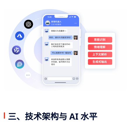
三、技术架构与 AI 水平