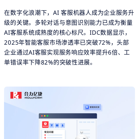
在数字化浪潮下，AI 客服机器人成为企业服务升
级的关键。多轮对话与意图识别能力已成为衡量
AI客服系统成熟度的核心标尺。IDC数据显示，
2025年智能客服市场渗透率已突破72%，头部
企业通过AI客服实现服务响应效率提升6倍、工
单错误率下降82%的突破性进展。