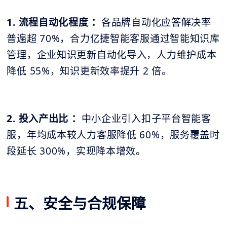
1. 流程自动化程度 ：
各品牌自动化应答解决率
普遍超 70%，合力亿捷智能客服通过智能知识库
管理，企业知识更新自动化导入，人力维护成本
降低 55%，知识更新效率提升 2 倍。
2. 投入产出比 ：
中小企业引入扣子平台智能客
服，年均成本较人力客服降低 60%，服务覆盖时
段延长 300%，实现降本增效。
五、安全与合规保障