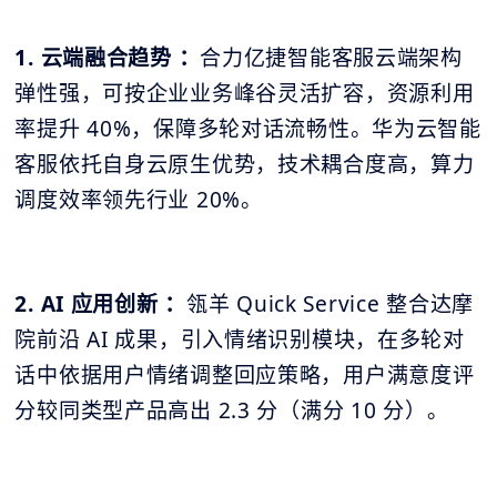
1. 云端融合趋势 ：
合力亿捷智能客服云端架构
弹性强，可按企业业务峰谷灵活扩容，资源利用
率提升 40%，保障多轮对话流畅性。华为云智能
客服依托自身云原生优势，技术耦合度高，算力
调度效率领先行业 20%。
2. AI 应用创新 ：
瓴羊 Quick Service 整合达摩
院前沿 AI 成果，引入情绪识别模块，在多轮对
话中依据用户情绪调整回应策略，用户满意度评
分较同类型产品高出 2.3 分（满分 10 分）。