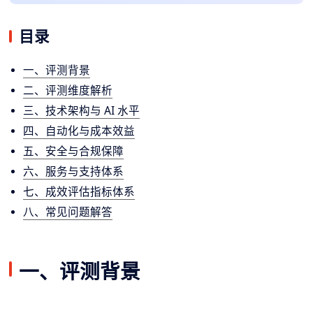
目录
一、评测背景
二、评测维度解析
三、技术架构与 AI 水平
四、自动化与成本效益
五、安全与合规保障
六、服务与支持体系
七、成效评估指标体系
八、常见问题解答
一、评测背景