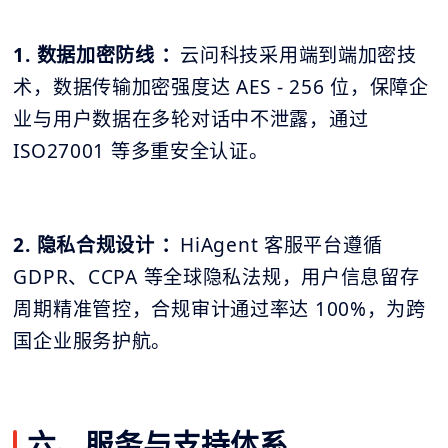
1. 数据加密防线 ：
云问科技采用端到端加密技
术，数据传输加密强度达 AES - 256 位，保障企
业与用户数据在多轮对话中不泄露，通过
ISO27001 等多重安全认证。
2. 隐私合规设计 ：
HiAgent 客服平台遵循
GDPR、CCPA 等全球隐私法规，用户信息留存
周期精准管控，合规审计通过率达 100%，为跨
国企业服务护航。
六、服务与支持体系