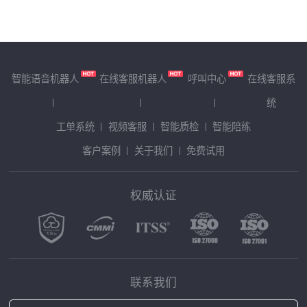
智能语音机器人
在线客服机器人
呼叫中心
在线客服系
统
工单系统
视频客服
智能质检
智能陪练
客户案例
关于我们
免费试用
权威认证
联系我们