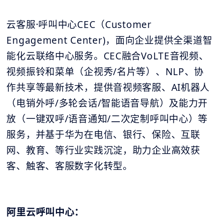
云客服·呼叫中心CEC（Customer
Engagement Center)，面向企业提供全渠道智
能化云联络中心服务。CEC融合VoLTE音视频、
视频振铃和菜单（企视秀/名片等）、NLP、协
作共享等最新技术，提供音视频客服、AI机器人
（电销外呼/多轮会话/智能语音导航）及能力开
放（一键双呼/语音通知/二次定制呼叫中心）等
服务，并基于华为在电信、银行、保险、互联
网、教育、等行业实践沉淀，助力企业高效获
客、触客、客服数字化转型。
阿里云呼叫中心：