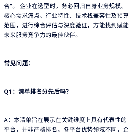
合”。 企业在选型时，务必回归自身业务规模、
核心需求痛点、行业特性、技术栈兼容性及预算
范围，进行综合评估与深度验证，方能找到赋能
未来服务竞争力的最佳伙伴。
常见问题：
Q1：清单排名分先后吗？
A：本清单旨在展示在关键维度上具有代表性的
平台，并非严格排名。各平台优势领域不同，企