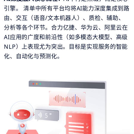
引擎。 清单中所有平台均将AI能力深度集成到路
由、交互（语音/文本机器人）、质检、辅助、
分析等各个环节。合力亿捷、华为云、阿里云在
AI应用的广度和前沿性（如多模态大模型、高级
NLP）上表现尤为突出。目标是实现服务的智能
化、自动化与预测化。