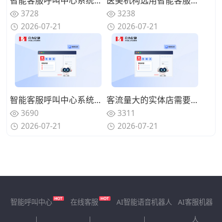
智能客服呼叫中心系统支持文字语音同步接待吗？覆盖多渠道访客
医美机构选用智能客服呼叫中心系统有哪些优势？规范咨询沟通话术
3728
3238
2026-07-21
2026-07-21
智能客服呼叫中心系统怎么同步客户历史记录？客服沟通更连贯
客流量大的实体店需要智能客服呼叫中心系统吗？分流简单咨询来电
3690
3311
2026-07-21
2026-07-21
智能呼叫中心
在线客服
AI智能语音机器人
AI客服机器
人