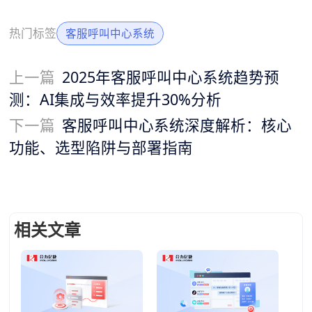
热门标签
客服呼叫中心系统
上一篇
2025年客服呼叫中心系统趋势预
测：AI集成与效率提升30%分析
下一篇
客服呼叫中心系统深度解析：核心
功能、选型陷阱与部署指南
相关文章