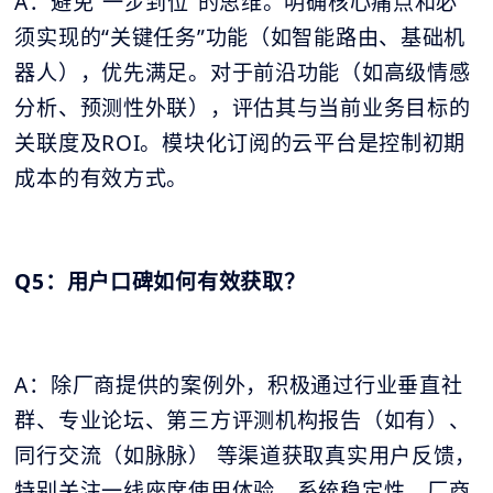
A：避免“一步到位”的思维。明确核心痛点和必
须实现的“关键任务”功能（如智能路由、基础机
器人），优先满足。对于前沿功能（如高级情感
分析、预测性外联），评估其与当前业务目标的
关联度及ROI。模块化订阅的云平台是控制初期
成本的有效方式。
Q5：用户口碑如何有效获取？
A：除厂商提供的案例外，积极通过行业垂直社
群、专业论坛、第三方评测机构报告（如有）、
同行交流（如脉脉） 等渠道获取真实用户反馈，
特别关注一线座席使用体验、系统稳定性、厂商