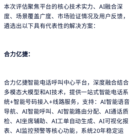
本次评估聚焦平台的核心技术实力、AI融合深
度、场景覆盖广度、市场验证情况及用户反馈，
遴选出以下具有代表性的解决方案：
合力亿捷：
合力亿捷智能电话呼叫中心平台，深度融合结合
多模态大模型和AI技术，提供一站式智能电话系
统+智能号码接入+线路服务，支持：AI智能语音
导航、AI智能呼叫、AI智能路由分配、AI通话质
检、AI坐席辅助、AI工单自动生成、AI可视化报
表、AI监控预警等核心功能，系统20年稳定运