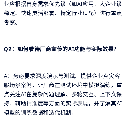
业应根据自身需求优先级（如AI应用、大企业级
稳定、快速灵活部署、特定行业适配）进行重点
考察。
Q2：如何看待厂商宣传的AI功能与实际效果？
A：务必要求深度演示与测试。提供企业真实客
服场景案例，让厂商在测试环境中模拟演练，重
点关注AI在复杂问题理解、多轮交互、上下文保
持、辅助精准度等方面的实际表现，并了解其AI
模型的训练数据和迭代机制。