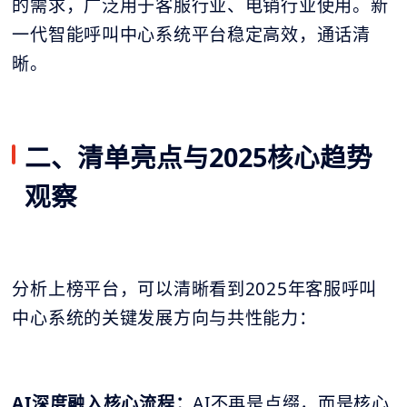
的需求，广泛用于客服行业、电销行业使用。新
一代智能呼叫中心系统平台稳定高效，通话清
晰。
二、清单亮点与2025核心趋势
观察
分析上榜平台，可以清晰看到2025年客服呼叫
中心系统的关键发展方向与共性能力：
AI深度融入核心流程：
AI不再是点缀，而是核心