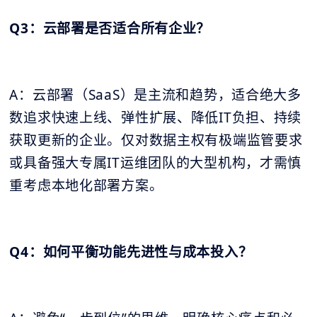
Q3：云部署是否适合所有企业？
A：云部署（SaaS）是主流和趋势，适合绝大多
数追求快速上线、弹性扩展、降低IT负担、持续
获取更新的企业。仅对数据主权有极端监管要求
或具备强大专属IT运维团队的大型机构，才需慎
重考虑本地化部署方案。
Q4：如何平衡功能先进性与成本投入？