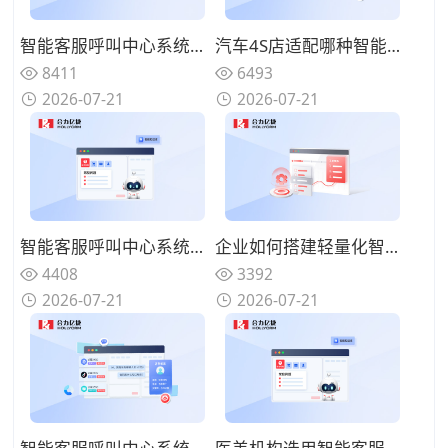
智能客服呼叫中心系统如何减少人工坐席压力？过滤重复性咨询问题
汽车4S店适配哪种智能客服呼叫中心系统？处理保养维修咨询来电
8411
6493
2026-07-21
2026-07-21
智能客服呼叫中心系统能否自动统计来电数据？梳理客户咨询热点
企业如何搭建轻量化智能客服呼叫中心系统？快速落地上线使用
4408
3392
2026-07-21
2026-07-21