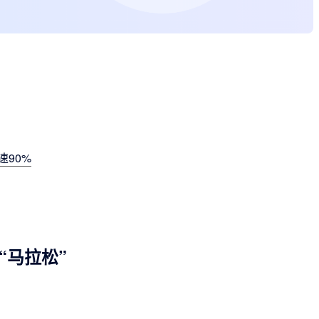
90%
“马拉松”