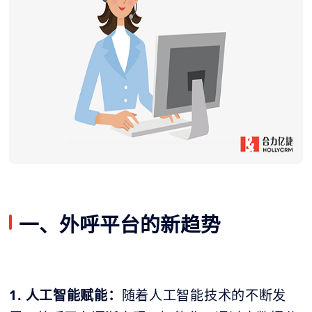
一、外呼平台的新趋势
1. 人工智能赋能：
随着人工智能技术的不断发