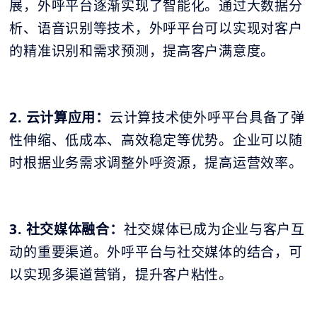
展，外呼平台逐渐实现了智能化。通过大数据分
析、语音识别等技术，外呼平台可以实现对客户
的精准识别和需求预测，提高客户满意度。
2. 云计算应用：
云计算技术使外呼平台具备了弹
性伸缩、低成本、高效稳定等优势。企业可以随
时根据业务需求调整外呼资源，提高运营效率。
3. 社交媒体融合：
社交媒体已成为企业与客户互
动的重要渠道。外呼平台与社交媒体的结合，可
以实现多渠道营销，提升客户粘性。