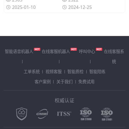
2025-01-10
2024-12-25
智能语音机器人
在线客服机器人
呼叫中心
在线客服系
统
工单系统
视频客服
智能质检
智能陪练
客户案例
关于我们
免费试用
权威认证