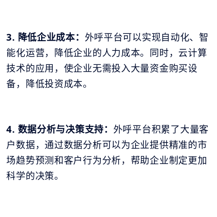
3. 降低企业成本：
外呼平台可以实现自动化、智
能化运营，降低企业的人力成本。同时，云计算
技术的应用，使企业无需投入大量资金购买设
备，降低投资成本。
4. 数据分析与决策支持：
外呼平台积累了大量客
户数据，通过数据分析可以为企业提供精准的市
场趋势预测和客户行为分析，帮助企业制定更加
科学的决策。