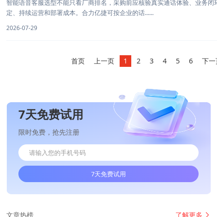
智能语音客服选型不能只看厂商排名，采购前应核验真实通话体验、业务闭
定、持续运营和部署成本。合力亿捷可按企业的话......
2026-07-29
首页
上一页
1
2
3
4
5
6
下一
7天免费试用
限时免费，抢先注册
7天免费试用
了解更多
文章热榜