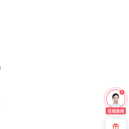
息
1
障
在线
咨询