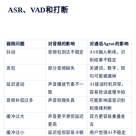
ASR、VAD和打断
弱网问题
对音频的影响
对通话
Agent的影响
抖动
音频包到达不稳定
ASR输入断续，识
别结果不稳定
丢包
部分音频缺失
关键词、数字、短
句可能被漏掉
延迟波动
声音播放节奏不一
AI接话时机异常，
致
容易抢话或慢半拍
音频补偿过多
声音轻微失真
可能影响语音识别
和情绪判断
缓冲过大
声音更平滑但延迟
双方更容易重叠发
更高
言
缓冲过小
延迟低但容易卡顿
用户觉得
AI不稳定