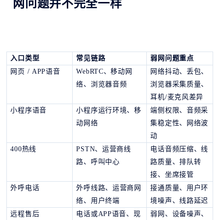
网问题并不完全一样
入口类型
常见链路
弱网问题重点
网页
/ APP语音
WebRTC、移动网
网络抖动、丢包、
络、浏览器音频
浏览器采集质量、
耳机
/麦克风差异
小程序语音
小程序运行环境、移
端侧权限、音频采
动网络
集稳定性、网络波
动
400热线
PSTN、运营商线
电话音频压缩、线
路、呼叫中心
路质量、排队转
接、坐席接管
外呼电话
外呼线路、运营商网
接通质量、用户环
络、用户终端
境噪声、线路延迟
远程售后
电话或
APP语音、现
弱网、设备噪声、