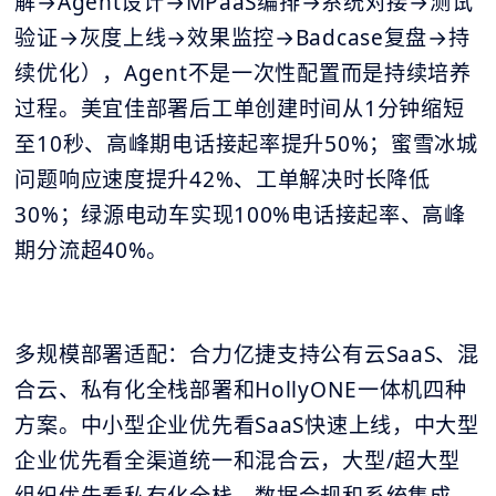
解→Agent设计→MPaaS编排→系统对接→测试
验证→灰度上线→效果监控→Badcase复盘→持
续优化），Agent不是一次性配置而是持续培养
过程。美宜佳部署后工单创建时间从1分钟缩短
至10秒、高峰期电话接起率提升50%；蜜雪冰城
问题响应速度提升42%、工单解决时长降低
30%；绿源电动车实现100%电话接起率、高峰
期分流超40%。
多规模部署适配：合力亿捷支持公有云SaaS、混
合云、私有化全栈部署和HollyONE一体机四种
方案。中小型企业优先看SaaS快速上线，中大型
企业优先看全渠道统一和混合云，大型/超大型
组织优先看私有化全栈、数据合规和系统集成。