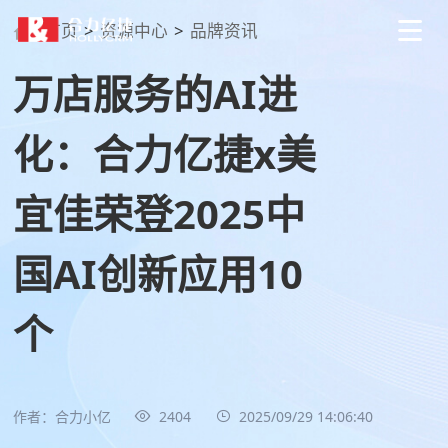
首页
>
资源中心
>
品牌资讯
万店服务的AI进
化：合力亿捷x美
宜佳荣登2025中
国AI创新应用10
个
作者：合力小亿
2404
2025/09/29 14:06:40